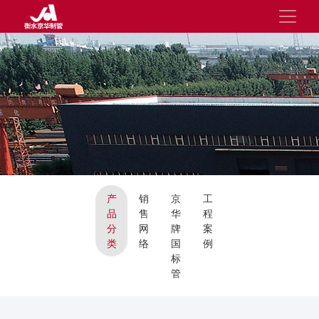
产
销
京
工
品
售
华
程
分
网
牌
案
类
络
国
例
标
管