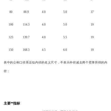
80
88.9
4.0
5.0
37
100
114.3
4.0
5.0
19
125
139.7
4.0
5.5
19
150
168.3
4.5
6.0
19
表中的公称口径系近似内径的名义尺寸，不表示外径减去两个壁厚所得的内
径；
主要**指标