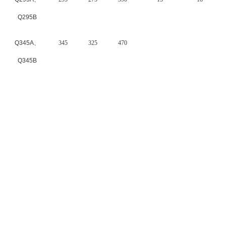
Q295B
Q345A
、
345
325
470
Q345B