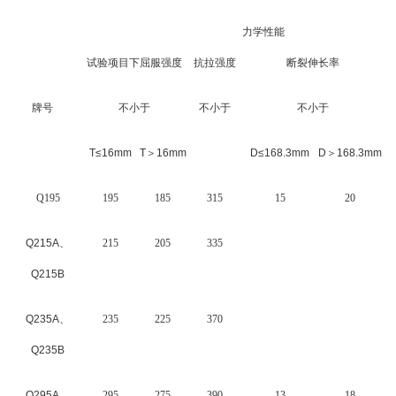
力学性能
试验项目下屈服强度
抗拉强度
断裂伸长率
牌号
不小于
不小于
不小于
T
≤
16mm
T
＞
16mm
D
≤
168.3mm
D
＞
168.3mm
Q195
195
185
315
15
20
Q215A
、
215
205
335
Q215B
Q235A
、
235
225
370
Q235B
Q295A
、
295
275
390
13
18