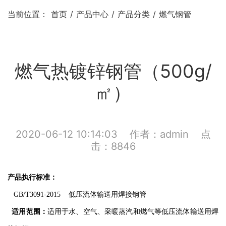
当前位置：
首页
/
产品中心
/
产品分类
/
燃气钢管
燃气热镀锌钢管（500g/
㎡）
2020-06-12 10:14:03 作者：admin 点
击：8846
产品执行标准：
GB/T3091-2015
低压流体输送用焊接钢管
适用范围：
适用于水、空气、采暖蒸汽和燃气等低压流体输送用焊