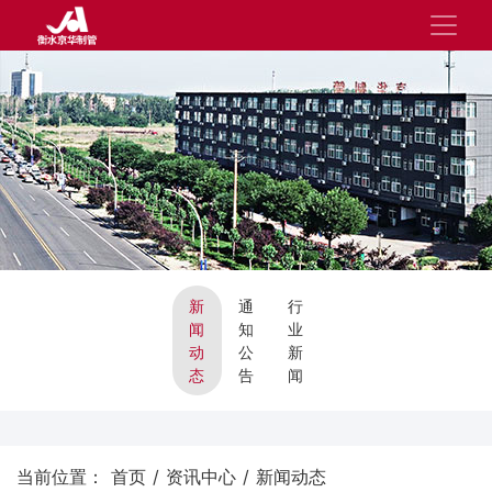
新
通
行
闻
知
业
动
公
新
态
告
闻
当前位置：
首页
/
资讯中心
/
新闻动态