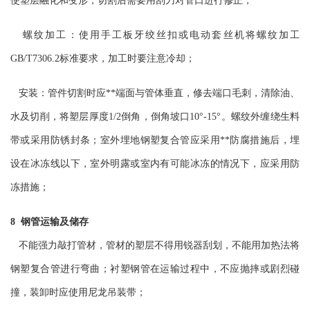
使塑层融化和变形，切割后需要用刮刀对管口进行修正；
螺纹加工：使用手工板牙绞丝扣或电动套丝机将螺纹加工
GB/T7306.2标准要求，加工时要注意冷却；
安装：管件切割时应**端面与管体垂直，修去端口毛刺，清除油、
水及切削，将塑层厚度1/2倒角，倒角坡口10°-15°。螺纹外缠绕生料
带或采用防锈封条；室外埋地钢塑复合管应采用**防腐措施后，埋
设在冰冻线以下，室外明露或室内有可能冰冻的情况下，应采用防
冻措施；
8 钢管运输及储存
不能强力敲打管材，管材的塑层不得用锐器刮划，不能用加热法将
钢塑复合管进行弯曲；衬塑钢管在运输过程中，不应抛摔或剧烈碰
撞，装卸时应使用尼龙吊装带；