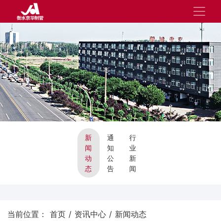
新
通
行
闻
知
业
动
公
新
态
告
闻
当前位置：
首页
/
资讯中心
/
新闻动态