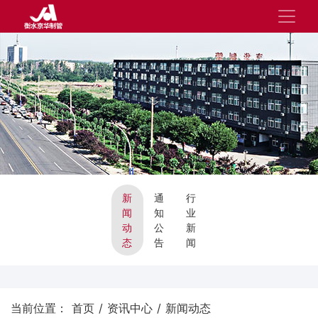
新
通
行
闻
知
业
动
公
新
态
告
闻
当前位置：
首页
/
资讯中心
/
新闻动态